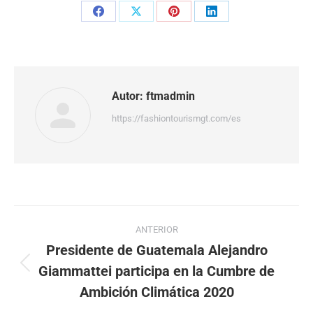
Share
Share
Share
Share
on
on
on
on
Facebook
X
Pinterest
LinkedIn
Autor:
ftmadmin
https://fashiontourismgt.com/es
Navegación
ANTERIOR
entre
Presidente de Guatemala Alejandro
Giammattei participa en la Cumbre de
Publicación
publicaciones
anterior:
Ambición Climática 2020