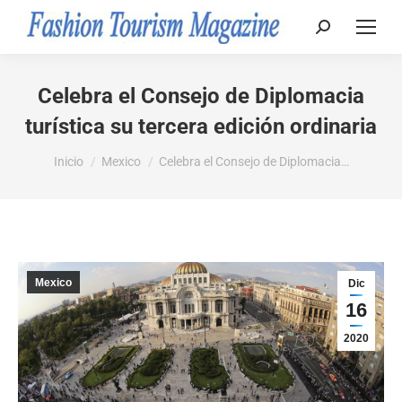
Buscar:
Celebra el Consejo de Diplomacia
turística su tercera edición ordinaria
Estás aquí:
Inicio
Mexico
Celebra el Consejo de Diplomacia…
Mexico
Dic
16
2020