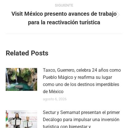
SIGUIENTE
Visit México presento avances de trabajo
Publicación
para la reactivación turística
siguiente:
Related Posts
Taxco, Guerrero, celebra 24 años como
Pueblo Mágico y reafirma su lugar
como uno de los destinos imperdibles
de México
agosto 6, 2026
Sectur y Semarnat presentan el primer
Decálogo para impulsar una inversión
turística con bienestar y