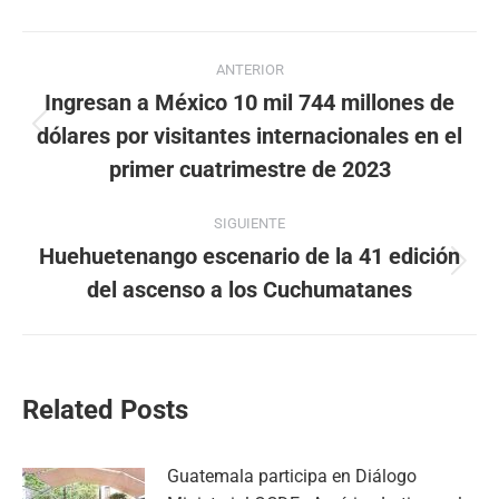
Navegación
ANTERIOR
entre
Ingresan a México 10 mil 744 millones de
dólares por visitantes internacionales en el
Publicación
publicaciones
anterior:
primer cuatrimestre de 2023
SIGUIENTE
Huehuetenango escenario de la 41 edición
Publicación
del ascenso a los Cuchumatanes
siguiente:
Related Posts
Guatemala participa en Diálogo