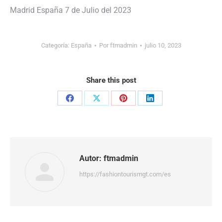
Madrid España 7 de Julio del 2023
Categoría:
España
Por
ftmadmin
julio 10, 2023
Share this post
Share
Share
Share
Share
on
on
on
on
Facebook
X
Pinterest
LinkedIn
Autor:
ftmadmin
https://fashiontourismgt.com/es