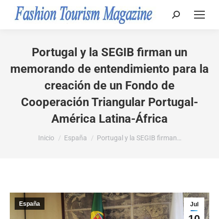
Buscar:
Portugal y la SEGIB firman un
memorando de entendimiento para la
creación de un Fondo de
Cooperación Triangular Portugal-
América Latina-África
Estás aquí:
Inicio
España
Portugal y la SEGIB firman…
España
Jul
10