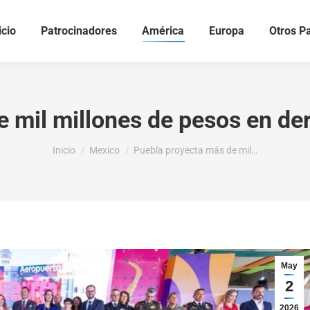
icio
Patrocinadores
América
Europa
Otros P
 mil millones de pesos en de
Estás aquí:
Inicio
Mexico
Puebla proyecta más de mil…
May
2
2026