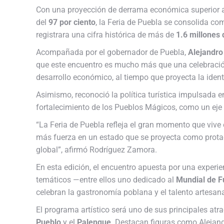
Con una proyección de derrama económica superior 
del
97 por ciento
, la Feria de Puebla se consolida c
registrara una cifra histórica de más de
1.6 millones 
Acompañada por el gobernador de Puebla,
Alejandro
que este encuentro es mucho más que una celebración
desarrollo económico, al tiempo que proyecta la iden
Asimismo, reconoció la política turística impulsada en
fortalecimiento de los Pueblos Mágicos, como un eje cl
“La Feria de Puebla refleja el gran momento que vive 
más fuerza en un estado que se proyecta como protag
global”, afirmó Rodríguez Zamora.
En esta edición, el encuentro apuesta por una experi
temáticos —entre ellos uno dedicado al
Mundial de F
celebran la gastronomía poblana y el talento artesana
El programa artístico será uno de sus principales at
Pueblo
y el
Palenque
. Destacan figuras como Alejand