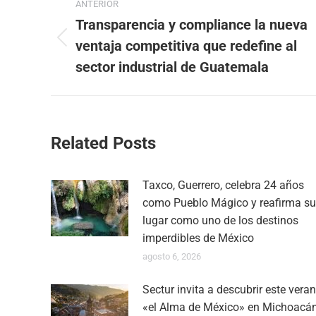
ANTERIOR
entre
Transparencia y compliance la nueva
ventaja competitiva que redefine al
Publicación
publicaciones
anterior:
sector industrial de Guatemala
Related Posts
Taxco, Guerrero, celebra 24 años
como Pueblo Mágico y reafirma su
lugar como uno de los destinos
imperdibles de México
agosto 6, 2026
Sectur invita a descubrir este vera
«el Alma de México» en Michoacá