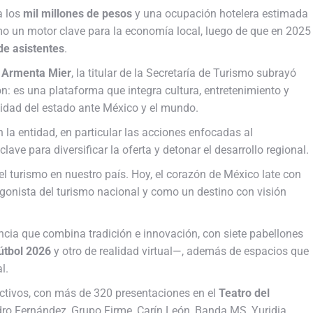
a los
mil millones de pesos
y una ocupación hotelera estimada
omo un motor clave para la economía local, luego de que en 2025
de asistentes
.
 Armenta Mier
, la titular de la Secretaría de Turismo subrayó
: es una plataforma que integra cultura, entretenimiento y
tidad del estado ante México y el mundo.
 la entidad, en particular las acciones enfocadas al
ave para diversificar la oferta y detonar el desarrollo regional.
el turismo en nuestro país. Hoy, el corazón de México late con
onista del turismo nacional y como un destino con visión
encia que combina tradición e innovación, con siete pabellones
útbol 2026
y otro de realidad virtual—, además de espacios que
l.
ractivos, con más de 320 presentaciones en el
Teatro del
ro Fernández, Grupo Firme, Carín León, Banda MS, Yuridia,