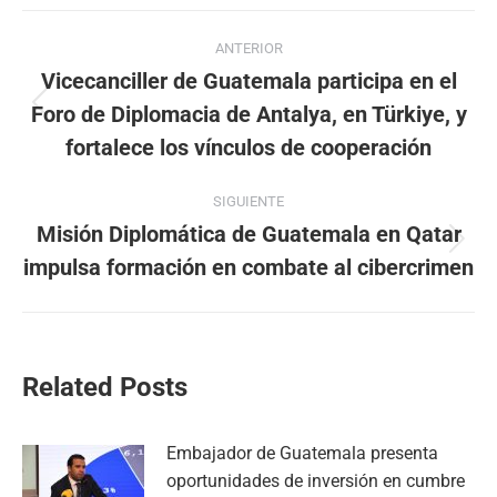
Navegación
ANTERIOR
entre
Vicecanciller de Guatemala participa en el
Foro de Diplomacia de Antalya, en Türkiye, y
Publicación
publicaciones
anterior:
fortalece los vínculos de cooperación
SIGUIENTE
Misión Diplomática de Guatemala en Qatar
Publicación
impulsa formación en combate al cibercrimen
siguiente:
Related Posts
Embajador de Guatemala presenta
oportunidades de inversión en cumbre