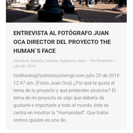
ENTREVISTA AL FOTÓGRAFO JUAN
OCA DIRECTOR DEL PROYECTO THE
HUMAN´S FACE
Alemania
,
España
,
Francia
,
Inglaterra
,
Italia
Por
ftmadmin
julio 20, 2019
lizethsoto@fashiontourismgt.com julio 20 de 2019
12:47 am. (Fotos Juan Oca) ¿Por qué te gusta el
tema de tu proyecto y qué pretendes alcanzar? El
tema de mi proyecto es algo que debería de
gustarle e importarle a todo el mundo, éste se
centra en mostrar la “Humanidad”. Que todos
somos iguales es una de…