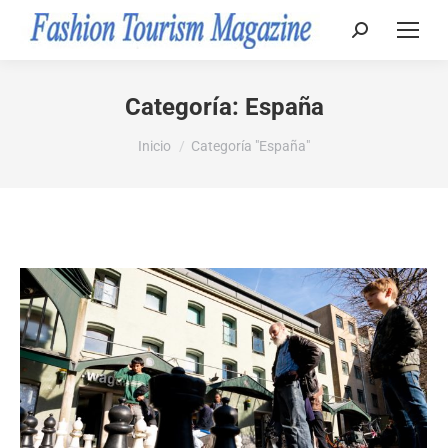
Buscar:
Categoría:
España
Estás aquí:
Inicio
Categoría "España"