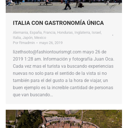
ITALIA CON GASTRONOMÍA ÚNICA
Alemania
,
España
,
Francia
,
Honduras
,
Inglaterra
,
Israel
,
Italia
,
Japón
,
Mexico
Por
ftmadmin
mayo 26, 2019
lizethsoto@fashiontourismgt.com mayo 26 de
2019 1:28 am. Información y fotografía Juan Oca.
Cada vez mas el turista va buscando experiencias
nuevas no solo para el sentido de la vista si no
también para el del gusto a la hora de viajar, un
buen ejemplo es la increíble cantidad de personas
que van buscando…