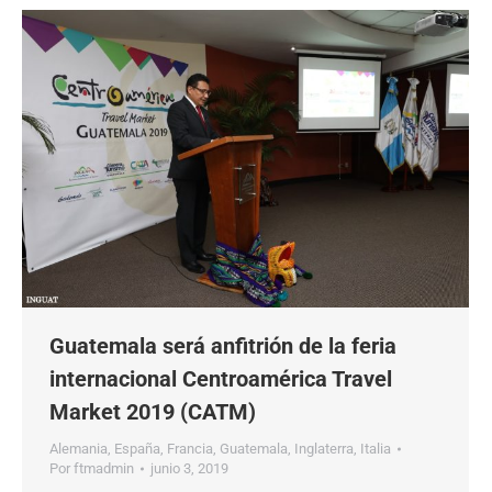
Guatemala será anfitrión de la feria
internacional Centroamérica Travel
Market 2019 (CATM)
Alemania
,
España
,
Francia
,
Guatemala
,
Inglaterra
,
Italia
Por
ftmadmin
junio 3, 2019