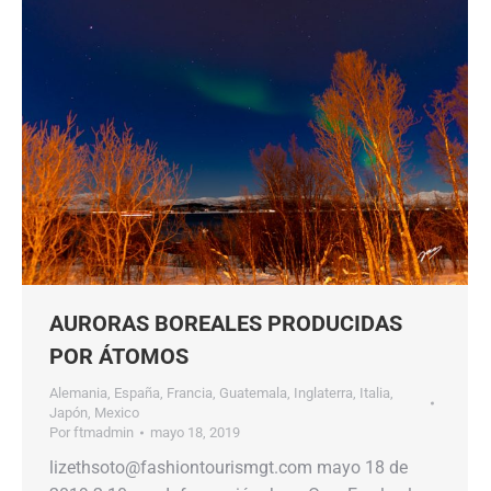
AURORAS BOREALES PRODUCIDAS
POR ÁTOMOS
Alemania
,
España
,
Francia
,
Guatemala
,
Inglaterra
,
Italia
,
Japón
,
Mexico
Por
ftmadmin
mayo 18, 2019
lizethsoto@fashiontourismgt.com mayo 18 de