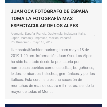
JUAN OCA FOTÓGRAFO DE ESPAÑA
TOMA LA FOTOGRAFÍA MAS
ESPECTACULAR DE LOS ALPES
Alemania
,
España
,
Francia
,
Guatemala
,
Inglaterra
,
Italia
,
Japón
,
Marcas y Empresas
,
Mexico
,
Panamá
Por
ftmadmin
mayo 18, 2019
lizethsoto@fashiontourismgt.com mayo 18 de
2019 1:20 pm. Información Juan Oca. Los Alpes
ha sido habitado desde la prehistoria por
numerosos pueblos como los celtas, borgoñones,
leídos, lombardos, helechos, germánicos, y por los
itálicos. Esta cordillera es una sucesión de
montañas de mas de cuatro mil metros, siendo la
mayor de todas el Mont…