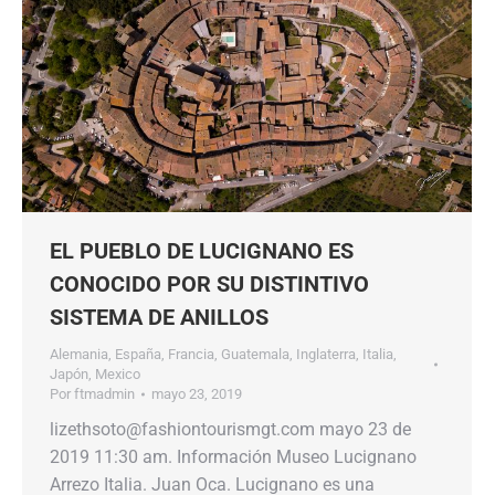
EL PUEBLO DE LUCIGNANO ES
CONOCIDO POR SU DISTINTIVO
SISTEMA DE ANILLOS
Alemania
,
España
,
Francia
,
Guatemala
,
Inglaterra
,
Italia
,
Japón
,
Mexico
Por
ftmadmin
mayo 23, 2019
lizethsoto@fashiontourismgt.com mayo 23 de
2019 11:30 am. Información Museo Lucignano
Arrezo Italia. Juan Oca. Lucignano es una