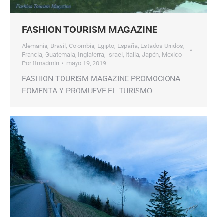
FASHION TOURISM MAGAZINE
Alemania
,
Brasil
,
Colombia
,
Egipto
,
España
,
Estados Unidos
,
Francia
,
Guatemala
,
Inglaterra
,
Israel
,
Italia
,
Japón
,
Mexico
Por
ftmadmin
mayo 19, 2019
FASHION TOURISM MAGAZINE PROMOCIONA
FOMENTA Y PROMUEVE EL TURISMO