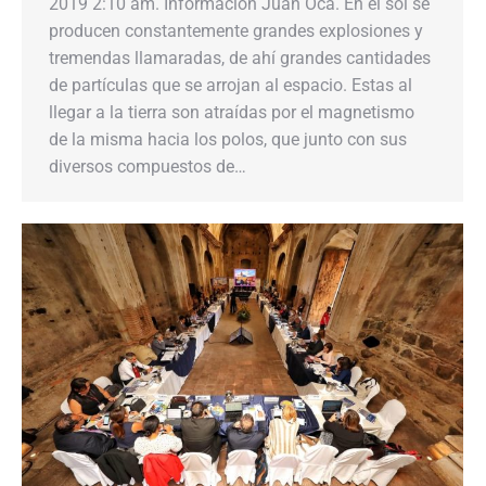
2019 2:10 am. Información Juan Oca. En el sol se
producen constantemente grandes explosiones y
tremendas llamaradas, de ahí grandes cantidades
de partículas que se arrojan al espacio. Estas al
llegar a la tierra son atraídas por el magnetismo
de la misma hacia los polos, que junto con sus
diversos compuestos de…