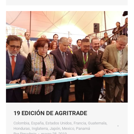
19 EDICIÓN DE AGRITRADE
Colombia
,
España
,
Estados Unidos
,
Francia
,
Guatemala
,
Honduras
,
Inglaterra
,
Japón
,
Mexico
,
Panamá
Por
ftmadmin
marzo 28, 2019