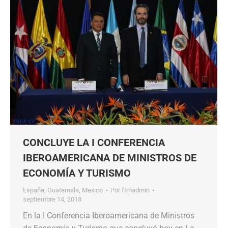
CONCLUYE LA I CONFERENCIA
IBEROAMERICANA DE MINISTROS DE
ECONOMÍA Y TURISMO
España
,
Guatemala
,
Mexico
Por
ftmadmin
septiembre 14, 2018
En la I Conferencia Iberoamericana de Ministros