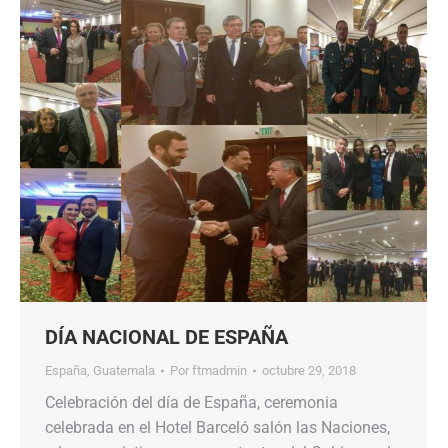
DÍA NACIONAL DE ESPAÑA
España
,
Guatemala
Por
ftmadmin
octubre 29, 2018
Celebración del día de España, ceremonia
celebrada en el Hotel Barceló salón las Naciones,