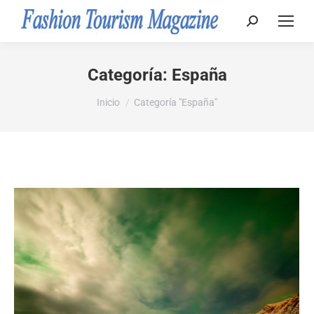
Buscar:
Categoría:
España
Estás aquí:
Inicio
Categoría "España"