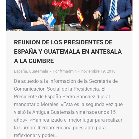
REUNION DE LOS PRESIDENTES DE
ESPAÑA Y GUATEMALA EN ANTESALA
A LA CUMBRE
España
,
Guatemala
Por
ftmadmin
noviembre 19, 2018
De acuerdo a la información de la Secretaría de
Comunicacion Social de la Presidencia. El
Presidente de España Pedro Sánchez dijo al
mandatario Morales. «Esta es la segunda vez que
visitó la Antigua Guatemala vine hace unos 15
años». «Han realizado el mejor lugar para realizar
la Cumbre Iberoamericana pues apto para
reflexionar y poder…