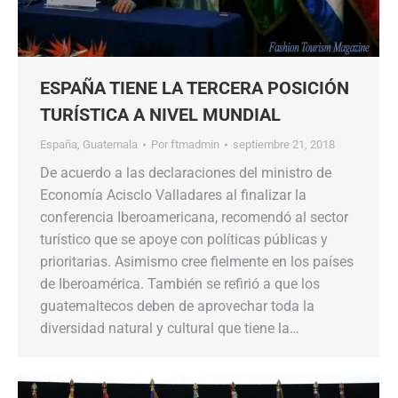
ESPAÑA TIENE LA TERCERA POSICIÓN
TURÍSTICA A NIVEL MUNDIAL
España
,
Guatemala
Por
ftmadmin
septiembre 21, 2018
De acuerdo a las declaraciones del ministro de
Economía Acisclo Valladares al finalizar la
conferencia Iberoamericana, recomendó al sector
turístico que se apoye con políticas públicas y
prioritarias. Asimismo cree fielmente en los países
de Iberoamérica. También se refirió a que los
guatemaltecos deben de aprovechar toda la
diversidad natural y cultural que tiene la…