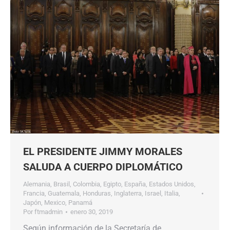
EL PRESIDENTE JIMMY MORALES
SALUDA A CUERPO DIPLOMÁTICO
Alemania
,
Brasil
,
Colombia
,
Egipto
,
España
,
Estados Unidos
,
Francia
,
Guatemala
,
Honduras
,
Inglaterra
,
Israel
,
Italia
,
Japón
,
Mexico
,
Panamá
Por
ftmadmin
enero 30, 2019
Según información de la Secretaría de