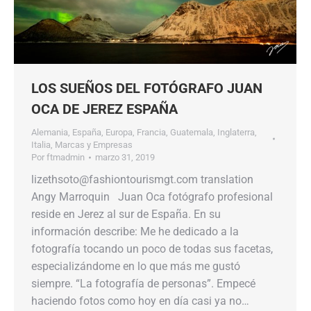
LOS SUEÑOS DEL FOTÓGRAFO JUAN
OCA DE JEREZ ESPAÑA
Alemania
,
España
,
Europa
,
Francia
,
Guatemala
,
Inglaterra
,
Italia
,
Marcas y Empresas
Por
ftmadmin
marzo 31, 2019
lizethsoto@fashiontourismgt.com translation
Angy Marroquin Juan Oca fotógrafo profesional
reside en Jerez al sur de España. En su
información describe: Me he dedicado a la
fotografía tocando un poco de todas sus facetas,
especializándome en lo que más me gustó
siempre. “La fotografía de personas”. Empecé
haciendo fotos como hoy en día casi ya no…