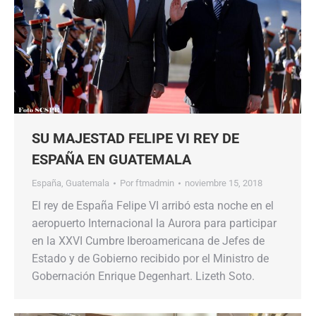
SU MAJESTAD FELIPE VI REY DE
ESPAÑA EN GUATEMALA
España
,
Guatemala
Por
ftmadmin
noviembre 15, 2018
El rey de España Felipe VI arribó esta noche en el
aeropuerto Internacional la Aurora para participar
en la XXVI Cumbre Iberoamericana de Jefes de
Estado y de Gobierno recibido por el Ministro de
Gobernación Enrique Degenhart. Lizeth Soto.