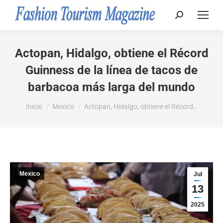
Buscar:
Actopan, Hidalgo, obtiene el Récord
Guinness de la línea de tacos de
barbacoa más larga del mundo
Estás aquí:
Inicio
Mexico
Actopan, Hidalgo, obtiene el Récord…
Mexico
Jul
13
2025