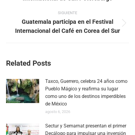
publicaciones
anterior:
SIGUIENTE
Guatemala participa en el Festival
Publicación
Internacional del Café en Corea del Sur
siguiente:
Related Posts
Taxco, Guerrero, celebra 24 años como
Pueblo Mágico y reafirma su lugar
como uno de los destinos imperdibles
de México
agosto 6, 2026
Sectur y Semarnat presentan el primer
Decálogo para impulsar una inversión