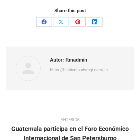
Share this post
Share
Share
Share
Share
on
on
on
on
Facebook
X
Pinterest
LinkedIn
Autor:
ftmadmin
https://fashiontourismgt.com/es
Navegación
ANTERIOR
entre
Guatemala participa en el Foro Económico
Publicación
Internacional de San Petersburgo