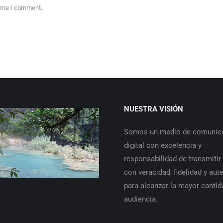
time I comment.
NUESTRA VISIÓN
Somos un medio de comunic
digital con excelencia y
responsabilidad de transmitir
con veracidad, fidelidad y aut
para alcanzar la mayor cantid
audiencia.