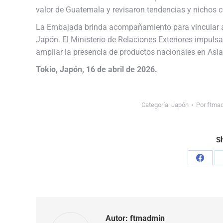
valor de Guatemala y revisaron tendencias y nichos co
La Embajada brinda acompañamiento para vincular a
Japón. El Ministerio de Relaciones Exteriores impuls
ampliar la presencia de productos nacionales en Asia
Tokio, Japón, 16 de abril de 2026.
Categoría:
Japón
Por
ftma
Sh
Share
on
Faceb
Autor:
ftmadmin