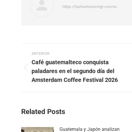
https://fashiontourismgt.com/es
Navegación
ANTERIOR
entre
Café guatemalteco conquista
paladares en el segundo día del
Publicación
publicaciones
anterior:
Amsterdam Coffee Festival 2026
Related Posts
Guatemala y Japón analizan