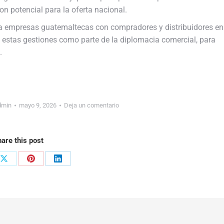
n potencial para la oferta nacional.
 empresas guatemaltecas con compradores y distribuidores en
a estas gestiones como parte de la diplomacia comercial, para
.
dmin
mayo 9, 2026
Deja un comentario
are this post
Share
Share
Share
on
on
on
ook
X
Pinterest
LinkedIn