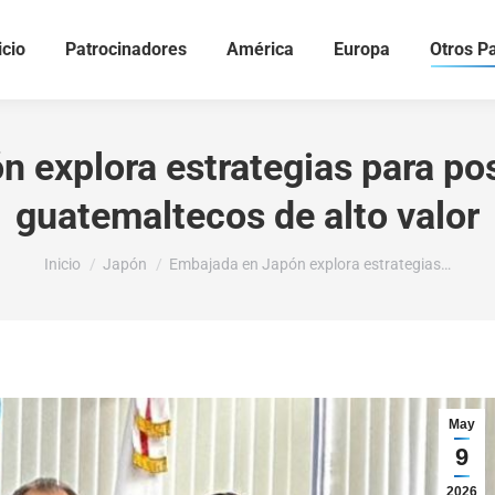
icio
Patrocinadores
América
Europa
Otros P
 explora estrategias para po
guatemaltecos de alto valor
Estás aquí:
Inicio
Japón
Embajada en Japón explora estrategias…
May
9
2026