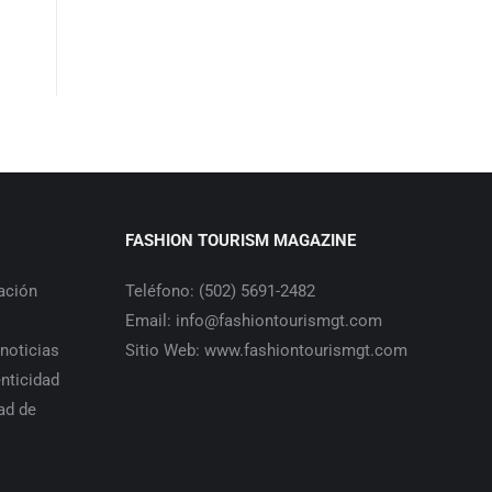
FASHION TOURISM MAGAZINE
ación
Teléfono: (502) 5691-2482
Email: info@fashiontourismgt.com
 noticias
Sitio Web: www.fashiontourismgt.com
enticidad
ad de