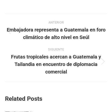
Navegación
ANTERIOR
entre
Embajadora representa a Guatemala en foro
Publicación
climático de alto nivel en Seúl
publicaciones
anterior:
SIGUIENTE
Frutas tropicales acercan a Guatemala y
Tailandia en encuentro de diplomacia
Publicación
siguiente:
comercial
Related Posts