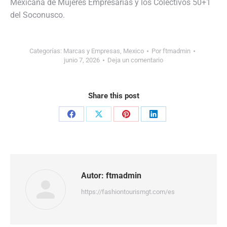
Mexicana de Mujeres Empresarias y los Colectivos 50+1
del Soconusco.
Categorías:
Marcas y Empresas
,
Mexico
Por
ftmadmin
junio 7, 2026
Deja un comentario
Share this post
Share
Share
Share
Share
on
on
on
on
Facebook
X
Pinterest
LinkedIn
Autor:
ftmadmin
https://fashiontourismgt.com/es