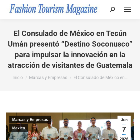
Buscar:
El Consulado de México en Tecún
Umán presentó “Destino Soconusco”
para impulsar la innovación en la
atracción de visitantes de Guatemala
Estás aquí:
Inicio
Marcas y Empresas
El Consulado de México en…
Marcas y Empresas
Jun
7
Mexico
2026