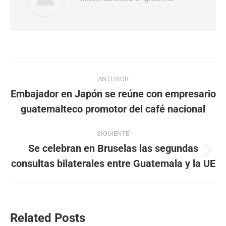
Navegación
ANTERIOR
entre
Embajador en Japón se reúne con empresario
Publicación
guatemalteco promotor del café nacional
publicaciones
anterior:
SIGUIENTE
Se celebran en Bruselas las segundas
Publicación
consultas bilaterales entre Guatemala y la UE
siguiente:
Related Posts