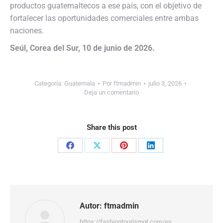
productos guatemaltecos a ese país, con el objetivo de
fortalecer las oportunidades comerciales entre ambas
naciones.
Seúl, Corea del Sur, 10 de junio de 2026.
Categoría:
Guatemala
Por
ftmadmin
julio 3, 2026
Deja un comentario
Share this post
Share
Share
Share
Share
on
on
on
on
Facebook
X
Pinterest
LinkedIn
Autor:
ftmadmin
https://fashiontourismgt.com/es