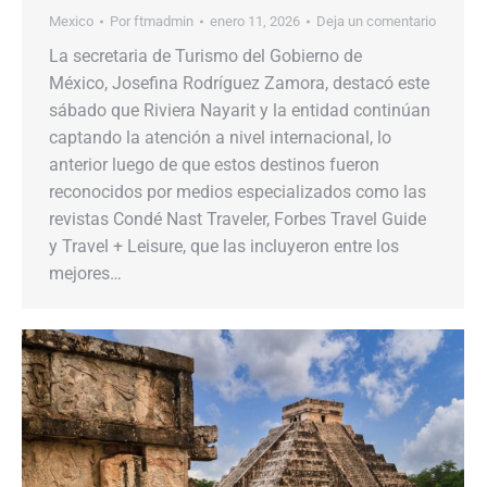
Mexico
Por
ftmadmin
enero 11, 2026
Deja un comentario
La secretaria de Turismo del Gobierno de
México, Josefina Rodríguez Zamora, destacó este
sábado que Riviera Nayarit y la entidad continúan
captando la atención a nivel internacional, lo
anterior luego de que estos destinos fueron
reconocidos por medios especializados como las
revistas Condé Nast Traveler, Forbes Travel Guide
y Travel + Leisure, que las incluyeron entre los
mejores…