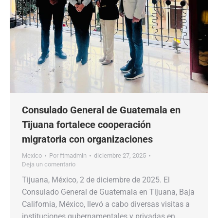
Consulado General de Guatemala en
Tijuana fortalece cooperación
migratoria con organizaciones
Mexico
Por
ftmadmin
diciembre 27, 2025
Deja un comentario
Tijuana, México, 2 de diciembre de 2025. El
Consulado General de Guatemala en Tijuana, Baja
California, México, llevó a cabo diversas visitas a
instituciones gubernamentales y privadas en