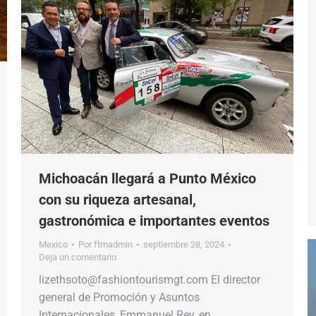
Michoacán llegará a Punto México
con su riqueza artesanal,
gastronómica e importantes eventos
Mexico
Por
ftmadmin
septiembre 28, 2024
Deja un comentario
lizethsoto@fashiontourismgt.com El director
general de Promoción y Asuntos
Internacionales, Emmanuel Rey, en