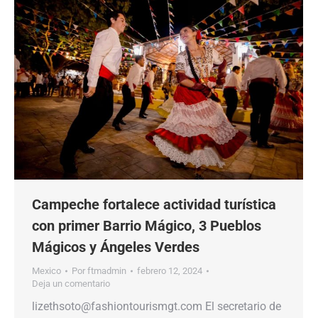
Campeche fortalece actividad turística
con primer Barrio Mágico, 3 Pueblos
Mágicos y Ángeles Verdes
Mexico
Por
ftmadmin
febrero 12, 2024
Deja un comentario
lizethsoto@fashiontourismgt.com El secretario de