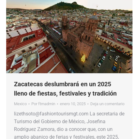
Zacatecas deslumbrará en un 2025
lleno de fiestas, festivales y tradición
Mexico
Por
ftmadmin
enero 10, 2025
Deja un comentario
lizethsoto@fashiontourismgt.com La secretaria de
Turismo del Gobierno de México, Josefina
Rodríguez Zamora, dio a conocer que, con un
amplio abanico de ferias y festivales, este 2025,