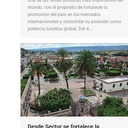
una de las ferias turísticas más importantes del
mundo, con el propósito de fortalecer la
promoción del país en los mercados
internacionales y consolidar su posición como
potencia turística global. Del 4…
Desde Sectur se fortalece la