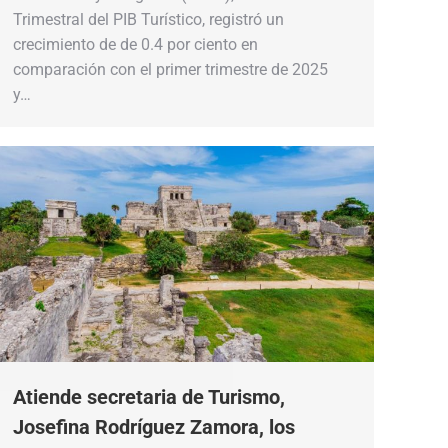
Trimestral del PIB Turístico, registró un
crecimiento de de 0.4 por ciento en
comparación con el primer trimestre de 2025
y…
Atiende secretaria de Turismo,
Josefina Rodríguez Zamora, los