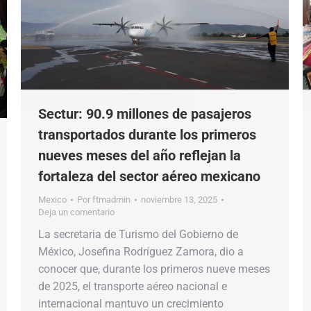
Sectur: 90.9 millones de pasajeros
transportados durante los primeros
nueves meses del año reflejan la
fortaleza del sector aéreo mexicano
Mexico
Por
ftmadmin
noviembre 13, 2025
Deja un comentario
La secretaria de Turismo del Gobierno de
México, Josefina Rodríguez Zamora, dio a
conocer que, durante los primeros nueve meses
de 2025, el transporte aéreo nacional e
internacional mantuvo un crecimiento