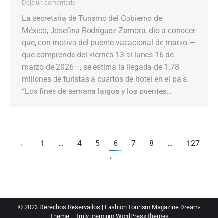
Deja un comentario
La secretaria de Turismo del Gobierno de
México, Josefina Rodríguez Zamora, dio a conocer
que, con motivo del puente vacacional de marzo —
que comprende del viernes 13 al lunes 16 de
marzo de 2026—, se estima la llegada de 1.78
millones de turistas a cuartos de hotel en el país.
“Los fines de semana largos y los puentes…
←
1
…
4
5
6
7
8
…
127
→
© 2023 Derechos Reservados | Fashion Tourism Magazine Dream-
Theme — truly
premium WordPress themes