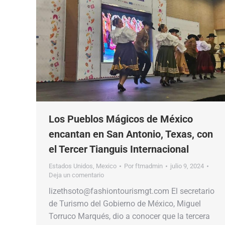
Los Pueblos Mágicos de México
encantan en San Antonio, Texas, con
el Tercer Tianguis Internacional
Estados Unidos
,
Mexico
Por
ftmadmin
julio 9, 2024
Deja un comentario
lizethsoto@fashiontourismgt.com El secretario
de Turismo del Gobierno de México, Miguel
Torruco Marqués, dio a conocer que la tercera