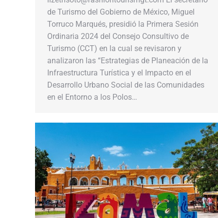
de Turismo del Gobierno de México, Miguel
Torruco Marqués, presidió la Primera Sesión
Ordinaria 2024 del Consejo Consultivo de
Turismo (CCT) en la cual se revisaron y
analizaron las “Estrategias de Planeación de la
Infraestructura Turística y el Impacto en el
Desarrollo Urbano Social de las Comunidades
en el Entorno a los Polos…