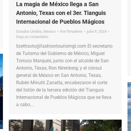
La magia de México llega a San
Antonio, Texas con el 3er. Tianguis
Internacional de Pueblos Mágicos
Estados Unidos
,
Mexico
Por
ftmadmin
julio 9, 2024
Deja un comentario
lizethsoto@fashiontourismgt.com El secretario
de Turismo del Gobierno de México, Miguel
Torruco Marqués, junto con el alcalde de San
Antonio, Texas, Ron Nirenberg; y el cónsul
general de México en San Antonio, Texas,
Rubén Minutti Zanatta, encabezaron el corte
del listón de la tercera edición del Tianguis
Internacional de Pueblos Mágicos que se lleva
a cabo…