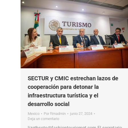
SECTUR y CMIC estrechan lazos de
cooperación para detonar la
infraestructura turística y el
desarrollo social
Mexico
Por
ftmadmin
junio 27, 2024
Deja un comentario
lizethsoto@fashiontourismgt.com El secretario