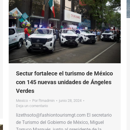
Sectur fortalece el turismo de México
con 145 nuevas unidades de Ángeles
Verdes
Mexico
Por
ftmadmin
junio 28, 2024
Deja un comentario
lizethsoto@fashiontourismgt.com El secretario
de Turismo del Gobierno de México, Miguel
Torruco Marqués, junto al presidente de la