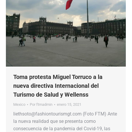
Toma protesta Miguel Torruco a la
nueva directiva Internacional del
Turismo de Salud y Wellenss
Mexico
Por
ftmadmin
enero 15, 2021
liethsoto@fashiontourismgt.com (Foto FTM) Ante
la nueva realidad que se presenta como
consecuencia de la pandemia del Covid-19, las