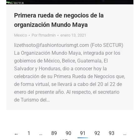
Primera rueda de negocios de la
organización Mundo Maya
Mexico
Por
ftmadmin
enero 13, 2021
lizethsoto@fashiontourismgt.com (Foto SECTUR)
La Organización Mundo Maya, integrada por los
gobiernos de México, Belice, Guatemala, El
Salvador y Honduras, dio a conocer hoy la
celebración de su Primera Rueda de Negocios que,
de forma virtual, se llevará a cabo del 20 al 22 de
enero del presente año. Al respecto, el secretario
de Turismo del…
←
1
…
89
90
91
92
93
…