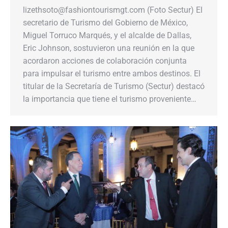
lizethsoto@fashiontourismgt.com (Foto Sectur) El
secretario de Turismo del Gobierno de México,
Miguel Torruco Marqués, y el alcalde de Dallas,
Eric Johnson, sostuvieron una reunión en la que
acordaron acciones de colaboración conjunta
para impulsar el turismo entre ambos destinos. El
titular de la Secretaría de Turismo (Sectur) destacó
la importancia que tiene el turismo proveniente…