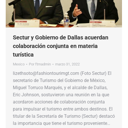
Sectur y Gobierno de Dallas acuerdan
colaboración conjunta en materia
turística
Mexico
Por
ftmadmin
marzo 31, 2022
lizethsoto@fashiontourimgt.com (Foto Sectur) El
secretario de Turismo del Gobierno de México,
Miguel Torruco Marqués, y el alcalde de Dallas,
Eric Johnson, sostuvieron una reunión en la que
acordaron acciones de colaboración conjunta
para impulsar el turismo entre ambos destinos. El
titular de la Secretaría de Turismo (Sectur) destacó
la importancia que tiene el turismo proveniente…