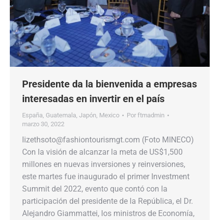
Presidente da la bienvenida a empresas
interesadas en invertir en el país
España
,
Guatemala
,
Japón
,
Mexico
Por
ftmadmin
marzo 30, 2022
lizethsoto@fashiontourismgt.com (Foto MINECO)
Con la visión de alcanzar la meta de US$1,500
millones en nuevas inversiones y reinversiones,
este martes fue inaugurado el primer Investment
Summit del 2022, evento que contó con la
participación del presidente de la República, el Dr.
Alejandro Giammattei, los ministros de Economía,