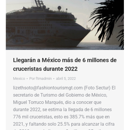
Llegarán a México más de 6 millones de
cruceristas durante 2022
Mexico
Por
ftmadmin
abril 5, 2022
lizethsoto@fashiontourismgt.com (Foto Sectur) El
secretario de Turismo del Gobierno de México,
Miguel Torruco Marqués, dio a conocer que
durante 2022, se estima la llegada de 6 millones
776 mil cruceristas, esto es 385.7% más que en
2021, y faltando solo 25.5% para alcanzar la cifra