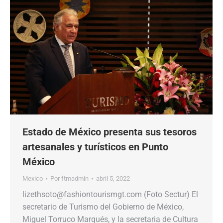
Estado de México presenta sus tesoros
artesanales y turísticos en Punto
México
Mexico
Por
ftmadmin
abril 5, 2022
lizethsoto@fashiontourismgt.com (Foto Sectur) El
secretario de Turismo del Gobierno de México,
Miguel Torruco Marqués, y la secretaria de Cultura