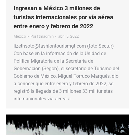
Ingresan a México 3 millones de
turistas internacionales por vía aérea
entre enero y febrero de 2022
Mexico
Por
ftmadmin
abril 5, 2022
lizethsoto@fashiontourismgt.com (foto Sectur)
Con base en la información de la Unidad de
Política Migratoria de la Secretaría de
Gobernación (Segob), el secretario de Turismo del
Gobierno de México, Miguel Torruco Marqués, dio
a conocer que entre enero y febrero de 2022, se
registró la llegada de 3 millones 33 mil turistas
internacionales vía aérea a…