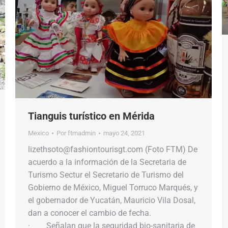
Tianguis turístico en Mérida
Mexico
Por
ftmadmin
mayo 24, 2021
lizethsoto@fashiontourisgt.com (Foto FTM) De
acuerdo a la información de la Secretaria de
Turismo Sectur el Secretario de Turismo del
Gobierno de México, Miguel Torruco Marqués, y
el gobernador de Yucatán, Mauricio Vila Dosal,
dan a conocer el cambio de fecha.
· Señalan que la seguridad bio-sanitaria de