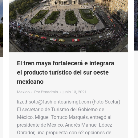
El tren maya fortalecerá e integrara
el producto turístico del sur oeste
mexicano
Mexico
Por
ftmadmin
junio 13, 2021
lizethsoto@fashiontourismgt.com (Foto Sectur)
El secretario de Turismo del Gobierno de
México, Miguel Torruco Marqués, entregó al
presidente de México, Andrés Manuel López
Obrador, una propuesta con 62 opciones de