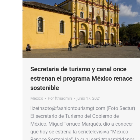
Secretaria de turismo y canal once
estrenan el programa México renace
sostenible
Mexico
Por
ftmadmin
junio 17, 2021
lizethsoto@fashiontourismgt.com (Foto Sectur)
El secretario de Turismo del Gobierno de
México, MiguelTorruco Marqués, dio a conocer
que hoy se estrena la serietelevisiva “México
Renace Sostenible”, la cual será transmitidapor