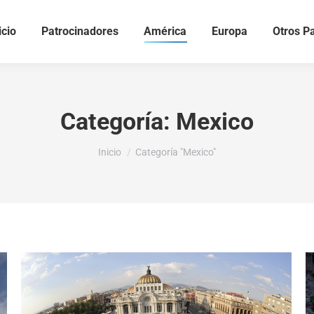
icio
Patrocinadores
América
Europa
Otros P
Categoría:
Mexico
Estás aquí:
Inicio
Categoría "Mexico"