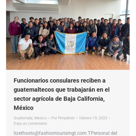
Funcionarios consulares reciben a
guatemaltecos que trabajarán en el
sector agrícola de Baja California,
México
Guatemala
,
Mexico
Por
ftmadmin
febrero 19, 2025
Deja un comentario
lizethsoto@fashiontourismgt.com TPersonal del