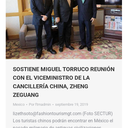
SOSTIENE MIGUEL TORRUCO REUNIÓN
CON EL VICEMINISTRO DE LA
CANCILLERÍA CHINA, ZHENG
ZEGUANG
Mexico
Por
ftmadmin
septiembre 19, 2019
lizethsoto@fashiontourismgt.com (Foto SECTUR)
Los turistas chinos podrán encontrar en México el
pasado milenario de antiguas civilizaciones,