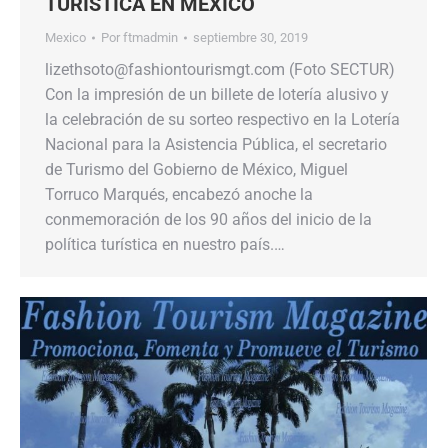
TURÍSTICA EN MÉXICO
Mexico
Por
ftmadmin
septiembre 30, 2019
lizethsoto@fashiontourismgt.com (Foto SECTUR)
Con la impresión de un billete de lotería alusivo y
la celebración de su sorteo respectivo en la Lotería
Nacional para la Asistencia Pública, el secretario
de Turismo del Gobierno de México, Miguel
Torruco Marqués, encabezó anoche la
conmemoración de los 90 años del inicio de la
política turística en nuestro país.…