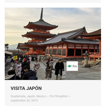
VISITA JAPÓN
Guatemala
,
Japón
,
Mexico
Por
ftmadmin
septiembre 20, 2019