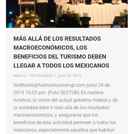
MÁS ALLÁ DE LOS RESULTADOS
MACROECONÓMICOS, LOS
BENEFICIOS DEL TURISMO DEBEN
LLEGAR A TODOS LOS MEXICANOS
Mexico
Por
ftmadmin
junio 25, 2019
lizethsoto@fashiontourismgt.com junio 24 de
2019 10:05 pm. (Foto SECTUR) En materia
turística, la visión del actual gobierno federal y de
la sociedad debe ir más allá de los resultados
macroeconómicos, y asegurarse que los
beneficios de esta actividad permeen a todos los
mexicanos, especialmente aquellos que habitan