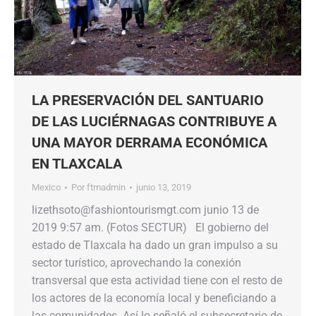
LA PRESERVACIÓN DEL SANTUARIO
DE LAS LUCIÉRNAGAS CONTRIBUYE A
UNA MAYOR DERRAMA ECONÓMICA
EN TLAXCALA
Mexico
Por
ftmadmin
junio 13, 2019
lizethsoto@fashiontourismgt.com junio 13 de
2019 9:57 am. (Fotos SECTUR) El gobierno del
estado de Tlaxcala ha dado un gran impulso a su
sector turístico, aprovechando la conexión
transversal que esta actividad tiene con el resto de
los actores de la economía local y beneficiando a
las comunidades. Así lo señaló el subsecretario de